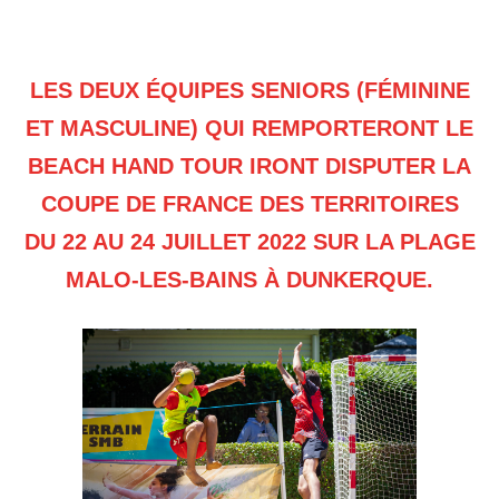
LES DEUX ÉQUIPES SENIORS (FÉMININE
ET MASCULINE) QUI REMPORTERONT LE
BEACH HAND TOUR IRONT DISPUTER LA
COUPE DE FRANCE DES TERRITOIRES
DU 22 AU 24 JUILLET 2022 SUR LA PLAGE
MALO-LES-BAINS À DUNKERQUE.