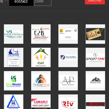
DE
*
:
ENVOYER