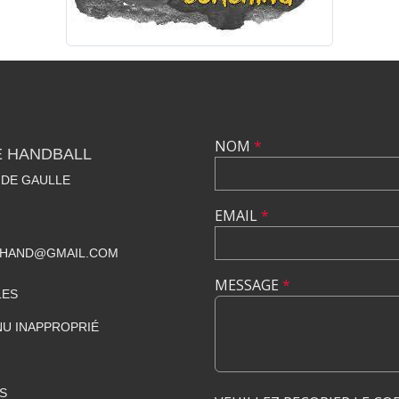
NOM
*
E HANDBALL
 DE GAULLE
EMAIL
*
BHAND@GMAIL.COM
MESSAGE
*
LES
U INAPPROPRIÉ
S