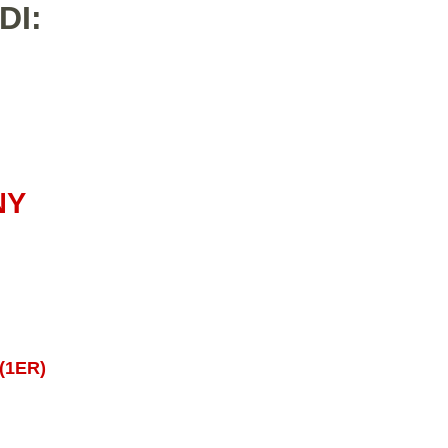
DI:
NY
(1ER)