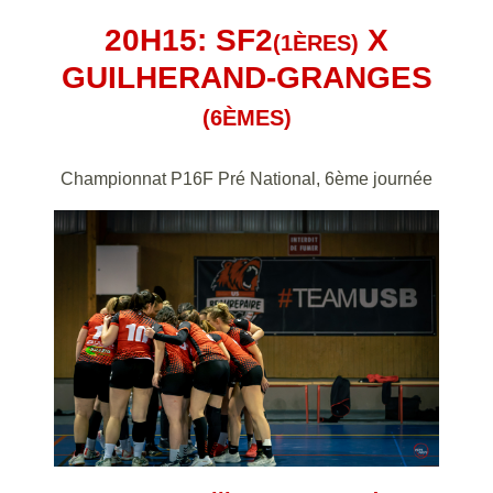
20H15: SF2
X
(1ÈRES)
GUILHERAND-GRANGES
(6ÈMES)
Championnat P16F Pré National, 6ème journée