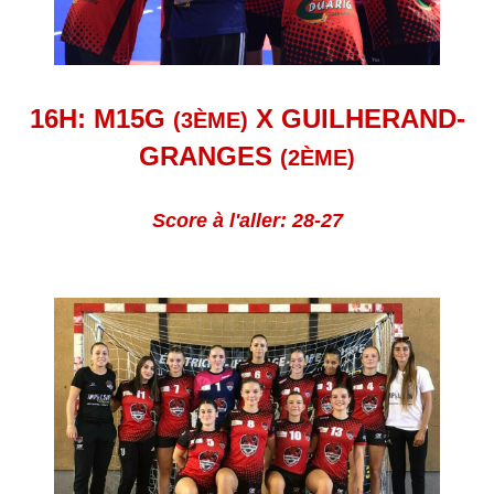
16H: M15G
X GUILHERAND-
(3ÈME)
GRANGES
(2ÈME)
Score à l'aller: 28-27