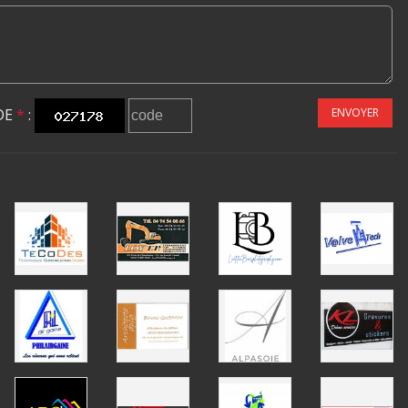
DE
*
:
ENVOYER