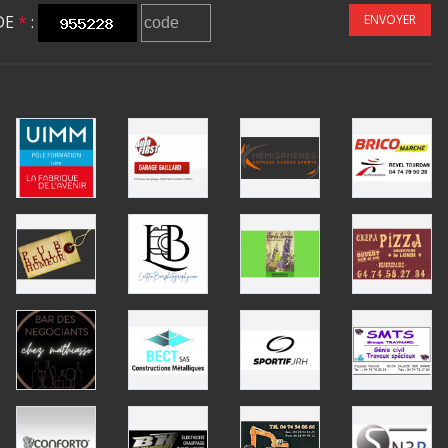
DE
*
:
ENVOYER