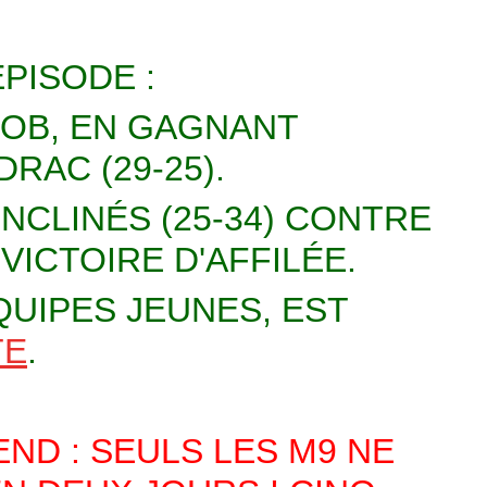
PISODE :
 JOB, EN GAGNANT
RAC (29-25).
INCLINÉS (25-34) CONTRE
VICTOIRE D'AFFILÉE.
QUIPES JEUNES, EST
TE
.
ND : SEULS LES M9 NE