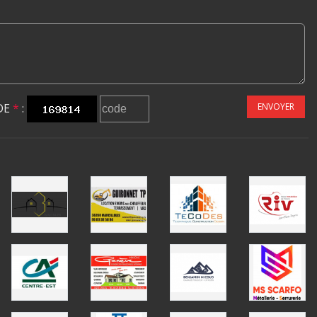
DE
*
:
ENVOYER