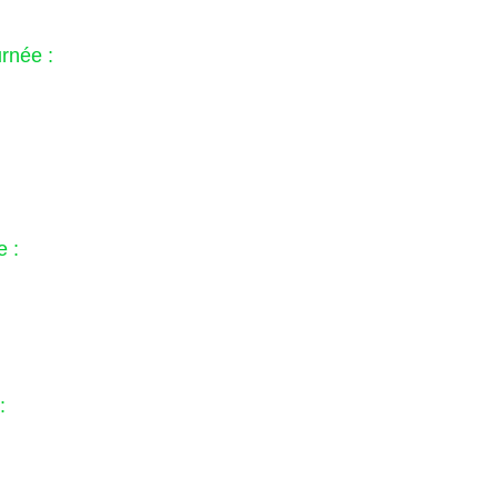
rnée :
e :
: