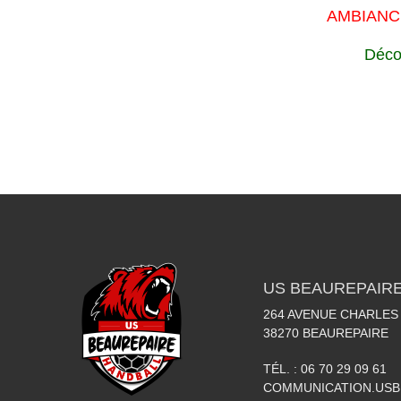
AMBIANC
Décou
US BEAUREPAIR
264 AVENUE CHARLES
38270
BEAUREPAIRE
TÉL. :
06 70 29 09 61
COMMUNICATION.US