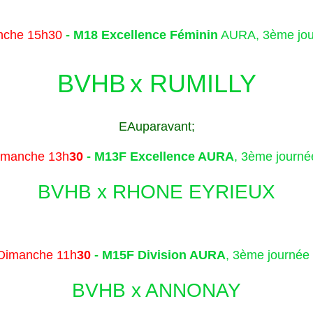
nche 15h30
-
M18 Excellence Féminin
AURA, 3ème jou
BVHB
x RUMILLY
EAuparavant;
imanche 13h
30
-
M13F Excellence AURA
, 3ème journé
BVHB x RHONE EYRIEUX
Dimanche 11h
30
-
M15F Division AURA
, 3ème journée 
BVHB x ANNONAY