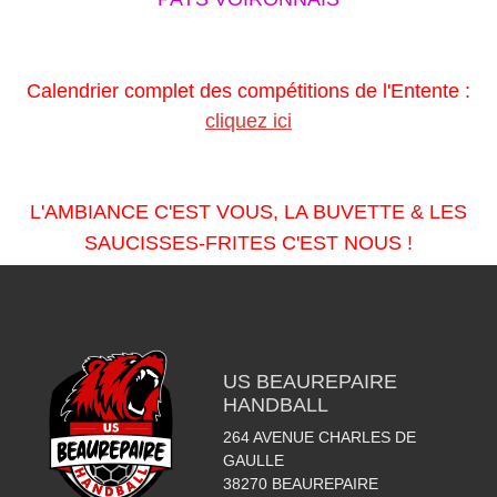
Calendrier complet des compétitions de l'Entente :
cliquez ici
L'AMBIANCE C'EST VOUS, LA BUVETTE & LES
SAUCISSES-FRITES C'EST NOUS !
US BEAUREPAIRE
HANDBALL
264 AVENUE CHARLES DE
GAULLE
38270
BEAUREPAIRE