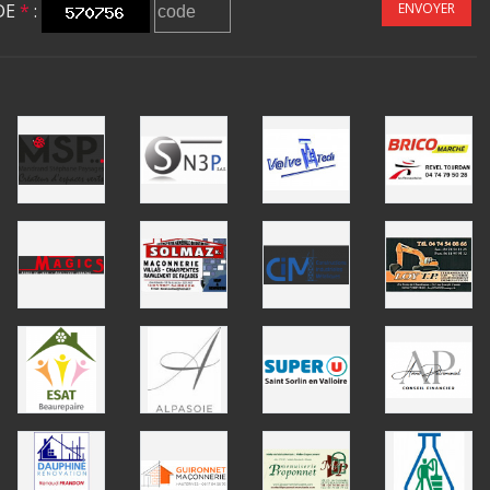
DE
*
:
ENVOYER