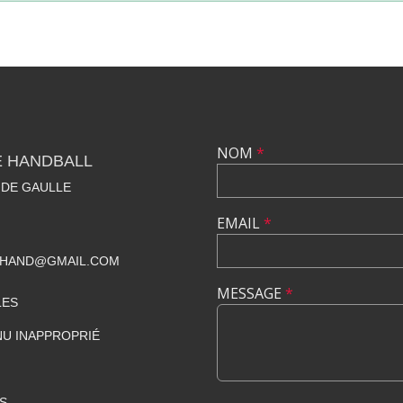
NOM
*
E HANDBALL
 DE GAULLE
EMAIL
*
BHAND@GMAIL.COM
MESSAGE
*
LES
U INAPPROPRIÉ
S