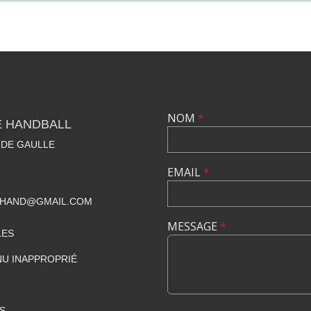
NOM
*
E HANDBALL
 DE GAULLE
EMAIL
*
BHAND@GMAIL.COM
MESSAGE
*
LES
U INAPPROPRIÉ
S