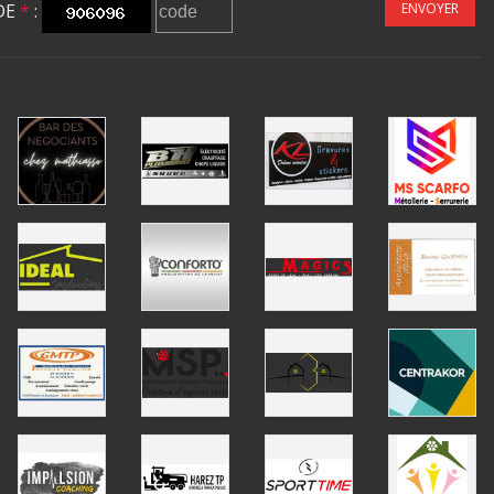
DE
*
:
ENVOYER