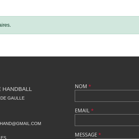
ires.
NOM
*
E HANDBALL
 DE GAULLE
EMAIL
*
BHAND@GMAIL.COM
MESSAGE
*
LES