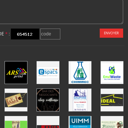
DE
*
:
ENVOYER