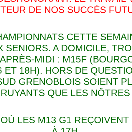
TEUR DE NOS SUCCÈS FUTU
HAMPIONNATS CETTE SEMAI
X SENIORS. A DOMICILE, TRO
PRÈS-MIDI : M15F (BOURGO
6 ET 18H). HORS DE QUEST
 SUD GRENOBLOIS SOIENT P
RUYANTS QUE LES NÔTRES 
 OÙ LES M13 G1 REÇOIVENT
À 17H.