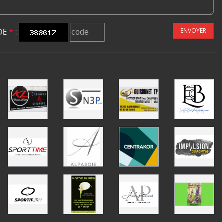
DE
*
:
ENVOYER