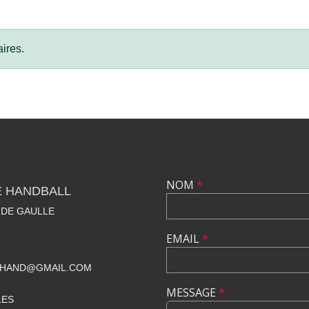
ires.
NOM
*
E HANDBALL
 DE GAULLE
EMAIL
*
BHAND@GMAIL.COM
MESSAGE
*
LES