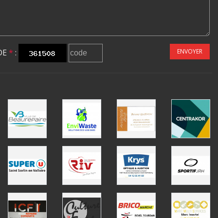
DE
*
:
ENVOYER