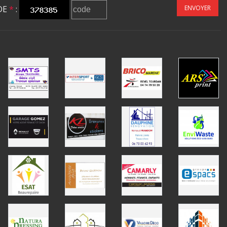
DE
*
:
ENVOYER